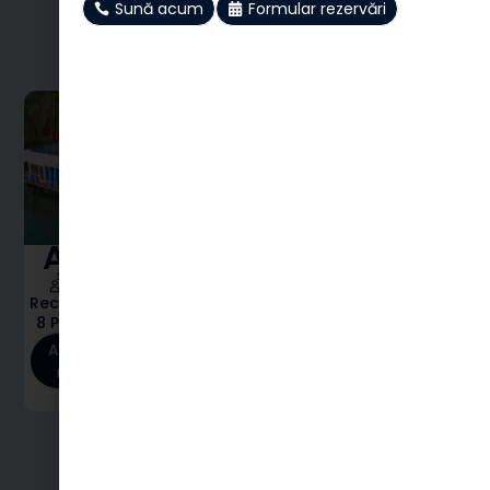
Sună acum
Formular rezervări
Spații de Cazare
Descoperă cazările
Azur
Laguna
Căsuța
Cuib
Recomandat
Bucătărie
Wifi
Recomandat
Bucătărie
Wifi
Recomandat
Bucătărie
Wifi
Recomandat
Bucătări
Wifi
8 Pers
10 Pers
4 Pers
6 Pers
Află mai
Află mai
Află mai
Află mai
multe
multe
multe
multe