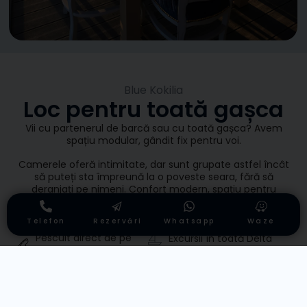
Blue Kokilia
Loc pentru toată gașca
Vii cu partenerul de barcă sau cu toată gașca? Avem
spațiu modular, gândit fix pentru voi.
Camerele oferă intimitate, dar sunt grupate astfel încât
să puteți sta împreună la o poveste seara, fără să
deranjați pe nimeni. Confort modern, spațiu pentru
bagaje și vedere directă la apă – să vezi vremea înainte
să ieși din cameră.
Telefon
Rezervări
Whatsapp
Waze
Pescuit direct de pe
Excursii în toată Delta
ponton
Excursii la pescuit
Bucătărie complet
utilată
La 10 minute de
supermarket