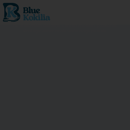
la lansete
Deschizi geamul și verifici apa. Ești cazat pe ponton,
nu la kilometri distanță. Confort modern, poziționat
strategic exact acolo unde trage peștele.